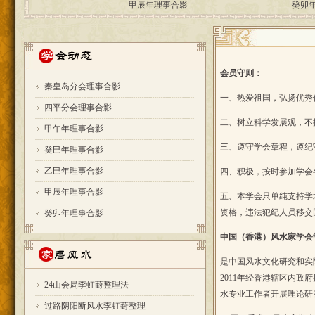
会员守则：
秦皇岛分会理事合影
一、热爱祖国，弘扬优秀
四平分会理事合影
二、树立科学发展观，不
甲午年理事合影
三、遵守学会章程，遵纪
癸巳年理事合影
乙巳年理事合影
四、积极，按时参加学会
甲辰年理事合影
五、本学会只单纯支持学
资格，违法犯纪人员移交
癸卯年理事合影
中国（香港）风水家学会
是中国风水文化研究和实
2011年经香港辖区内
24山会局李虹葑整理法
水专业工作者开展理论研
过路阴阳断风水李虹葑整理