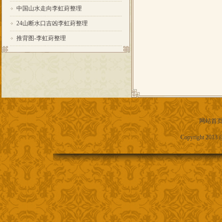
中国山水走向李虹葑整理
24山断水口吉凶李虹葑整理
推背图-李虹葑整理
网站首
Copyright 2