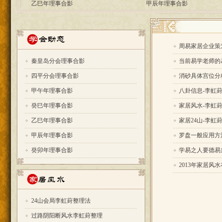
周易家居企业策
秦皇岛分会理事合影
当前易学老师的
四平分会理事合影
消砂具体宫位分
甲午年理事合影
八卦信息-李虹
癸巳年理事合影
家居风水-李虹
乙巳年理事合影
家居24山-李虹
甲辰年理事合影
罗盘一般应用方
癸卯年理事合影
学易之人要德易
2013年家居风
24山会局李虹葑整理法
过路阴阳断风水李虹葑整理