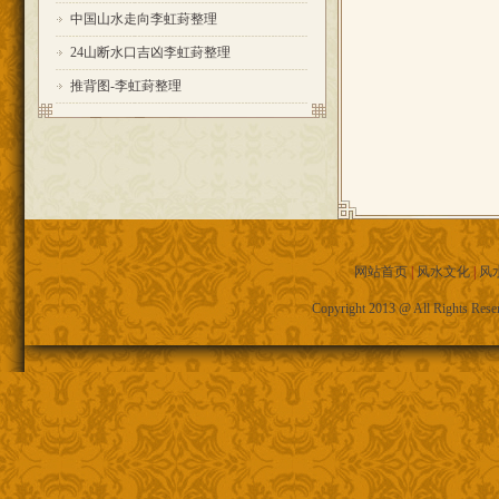
中国山水走向李虹葑整理
24山断水口吉凶李虹葑整理
推背图-李虹葑整理
网站首页
|
风水文化
|
风
Copyright 2013 @ All R