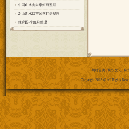
中国山水走向李虹葑整理
24山断水口吉凶李虹葑整理
推背图-李虹葑整理
网站首页
|
风水文化
|
风
Copyright 2013 @ All R