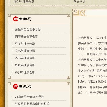
秦皇岛分会理事合影
四平分会理事合影
丘亮辉教授：1934
委员会秘书长，东方国
甲午年理事合影
金部《中国冶金史》编
癸巳年理事合影
长，《自然辩证法》杂
乙巳年理事合影
丘亮辉教授在从事教学
甲辰年理事合影
些学科进行了卓有成效
学方法论》和“周易与
癸卯年理事合影
研究”、“简评《周易》
比较”、“周易文化回
的影响，曾获国际易学
录》《中国当代著名编
24山会局李虹葑整理法
过路阴阳断风水李虹葑整理