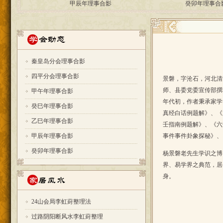
秦皇岛分会理事合影
四平分会理事合影
景磐，字沧石，河北清
师、县委党委宣传部撰
甲午年理事合影
年代初，作者秉承家学
癸巳年理事合影
真经白话例题解》、《
乙巳年理事合影
壬指南例题解》、《六
甲辰年理事合影
事件事件卦象探秘》、
癸卯年理事合影
杨景磐老先生学识之博
界、易学界之典范，居
身。
24山会局李虹葑整理法
过路阴阳断风水李虹葑整理