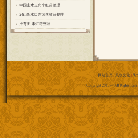
中国山水走向李虹葑整理
24山断水口吉凶李虹葑整理
推背图-李虹葑整理
网站首页
|
风水文化
|
风
Copyright 2013 @ All R