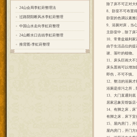
除了床不可正对大
24山会局李虹葑整理法
8、卧室不可布置
过路阴阳断风水李虹葑整理
卧室的色调以素雅
9、浴厕对床，当
中国山水走向李虹葑整理
主卧室中，除了床
24山断水口吉凶李虹葑整理
10、常青盆栽利家
推背图-李虹葑整理
由于生活品位的提
谢、落叶的植物。
11、床头巨画大不
床头置画可以增加
即伤，不可不慎。
12、整洁的浴厕才
浴厕是排污之所，
13、大门直通到底
居家忌象宾馆饭店
14、有脚之床，床
有脚之床，床下宜
15、屋内房门，
屋内房门，开门方