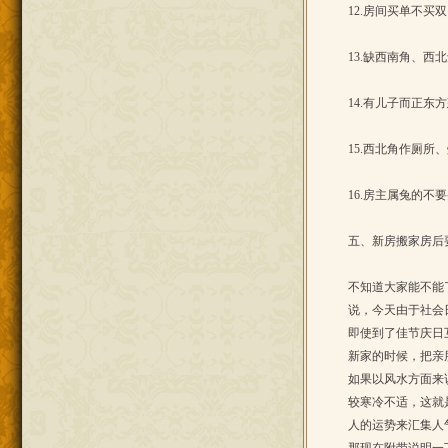
12.房间买单不买
13.缺西南角、西
14.有儿子而正
15.西北角作厕所
16.房主属兔的
五、新房搬家房后
不知道大家能不能
说，今天由于社会
即使到了佳节庆日
新家的时候，把亲
如果以风水方面来
较寒冷不适，这就
人的运势来汇集人