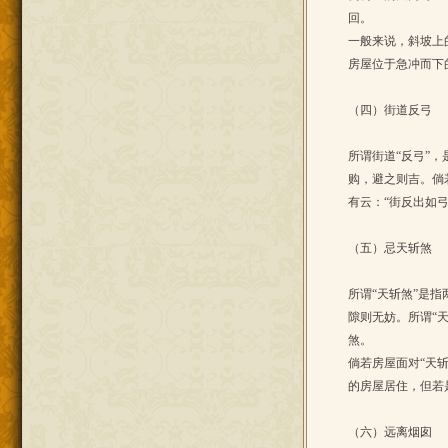
回。
一般来说，斜坡上
房屋位于急冲而下
（四）街道反弓
所谓街道“反弓”
购，避之则吉。倘
有云：“街反出如弓
（五）忌天斩煞
所谓“天斩煞”是
隙则无妨。所谓“
煞。
倘若房屋面对“天
的房屋居住，但若
（六）远离烟囱