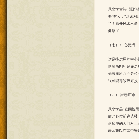
风水学古籍《阳宅
要”有云：“烟囱
了！撇开风水不谈
健康了！
（七） 中心受污
这是指房屋的中心
例厕所刚巧是在房
倘若厕所并不是位
很可能导致破财损
（八） 街巷直冲
风水学是“喜回旋
故此各位前往选楼
例房屋的大门对正
表示难以在其中安