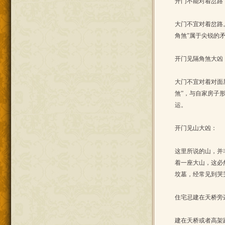
开门不能对着岔路
大门不宜对着岔路
角煞”属于尖锐的
开门见隔角煞大凶
大门不宜对着对面
煞”，与自家房子
运。
开门见山大凶：
这里所说的山，并
着一座大山，这必
坟墓，经常见到哭
住宅忌建在天桥旁
建在天桥或者高架