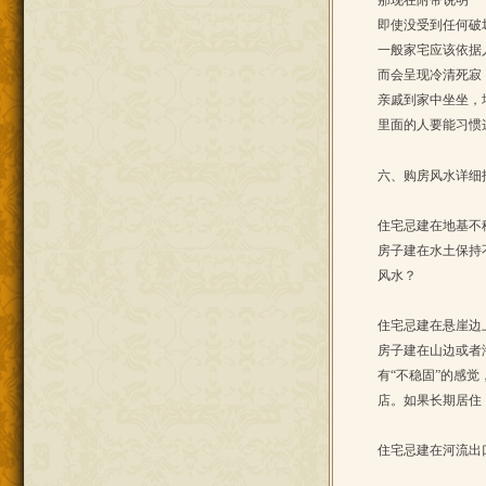
那现在附带说明一
即使没受到任何破
一般家宅应该依据
而会呈现冷清死寂
亲戚到家中坐坐，
里面的人要能习惯
六、购房风水详细
住宅忌建在地基不
房子建在水土保持
风水？
住宅忌建在悬崖边
房子建在山边或者
有“不稳固”的感
店。如果长期居住
住宅忌建在河流出