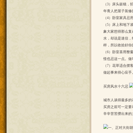
（3）床头嵌镜，
年青人把屋子装修
（4）卧室家具忌
（5）床上和地下
象大家想得那么复
水，却说是迷信，
样，所以收拾好你
（6）卧室喜用整
怪也忌这一点。做
（7）花草适合摆
做起事来得心应手
买房风水十六忌
城市人谈得最多的
买房之前可一定要
辛辛苦苦攒出来的
一、正对大街胡