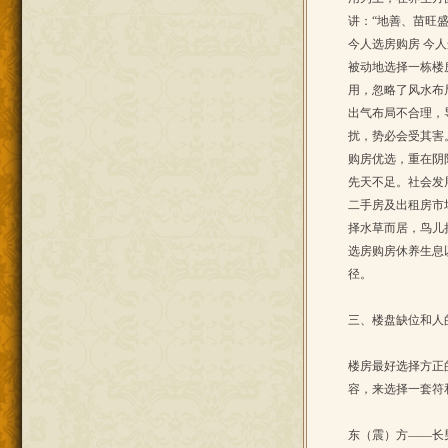
讲：“地善、苗旺
今人选房购房 今
被动地选择一栋楼
用，忽略了风水布
出气布局不合理，
扰，势必会受其害
购房优选，重在阴
先天不足。社会发
二手房及出租房市
择水草而居，鸟儿
选房购房休养生息
径。
三、楼盘缺位和人
楼房最好选择方正
容，来选择一套符
东（震）方——长男