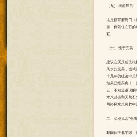
（九） 衙前庙后
这是指官府衙门（
重，倘若住在它的
宜。
（十） 臻于完美
建议在买房前先根
风水的完美，也就
十几年的经验中总
如果已经买房了，
云，不知道谁说的
木八卦镜和天然石
网络风水总斑竹中
二、买楼风水“先
我国位于北半球，