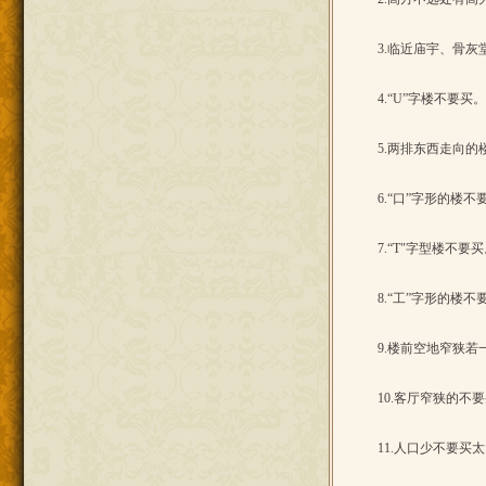
3.临近庙宇、骨
4.“U”字楼不要
5.两排东西走向
6.“口”字形的楼
7.“T"字型楼不
8.“工”字形的楼
9.楼前空地窄狭
10.客厅窄狭的不
11.人口少不要买