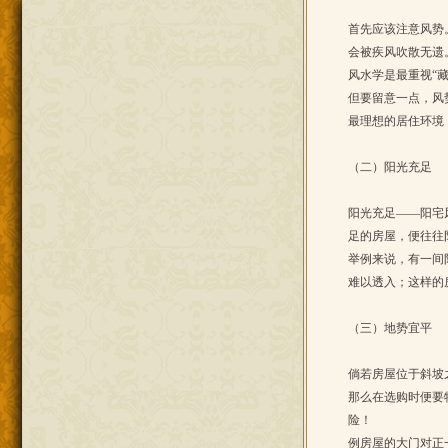
首先应该注意风势
会被疾风吹散无遗
风水学是最重视“
但要留意一点，风
最理想的居住环境
（二）阳光充足
阳光充足——阳宅
足的房屋，便往往
举例来说，有一间
难以透入；这样的
（三）地势宜平
倘若房屋位于斜坡
那么在选购时便要
险！
例房屋的大门对正