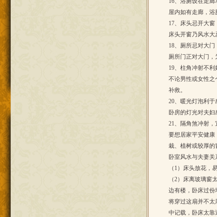
16、浴厕设在走廊
屋内如有走廊，浴
17、床头忌开大窗
床头开窗乃风水大
18、厕所忌对大门
厕所门正对大门，
19、柱角冲射不利
不论男性或女性之
补救。
20、暖光灯泡利于
卧房的灯光对夫妇
21、隔角煞冲射，
要想居家平安健康
栽、植树或较厚的
卧室风水与夫妻关
（1）床头放花，
（2）床离玻璃窗
边有楼，卧床过份
将穿过这扇并不太
中记载，卧床太靠