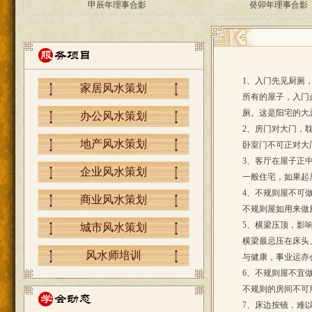
1、入门先见厨厕
家居风水策划
所有的屋子，入门
厕。这是阳宅的大
办公风水策划
2、房门对大门，
地产风水策划
卧室门不可正对大
3、客厅在屋子正
企业风水策划
一般住宅，如果起
4、不规则屋不可
商业风水策划
不规则屋如用来做
5、横梁压顶，影
城市风水策划
横梁最忌压在床头
风水师培训
与健康，事业运亦
6、不规则屋不宜
不规则的房间不可
7、床边按镜，难