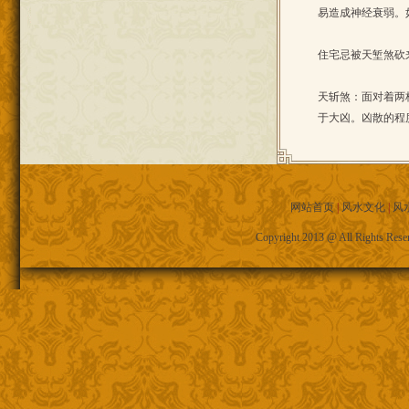
易造成神经衰弱。
住宅忌被天堑煞砍
天斩煞：面对着两
于大凶。凶散的程
网站首页
|
风水文化
|
风
Copyright 2013 @ All R